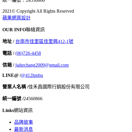
統一編號：24530866
2021© Copyright All Rights Reserved
蘋果網頁設計
OUR INFO
聯絡資訊
地址 /
台南市佳里區佳里興412-1號
電話 /
(06)726-4458
信箱 /
jiahechang2009@gmail.com
LINE@ /
@412lppbu
營業人名稱 /
佳禾昌國際行銷股份有限公司
統一編號 /
24560866
Links
網站資訊
品牌故事
最新消息