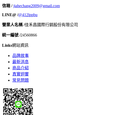
信箱 /
jiahechang2009@gmail.com
LINE@ /
@412lppbu
營業人名稱 /
佳禾昌國際行銷股份有限公司
統一編號 /
24560866
Links
網站資訊
品牌故事
最新消息
商品介紹
真實迴響
常見問題