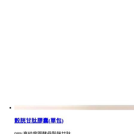
穀胱甘肽膠囊(單包)
98%高純度圓酵母穀胱甘肽