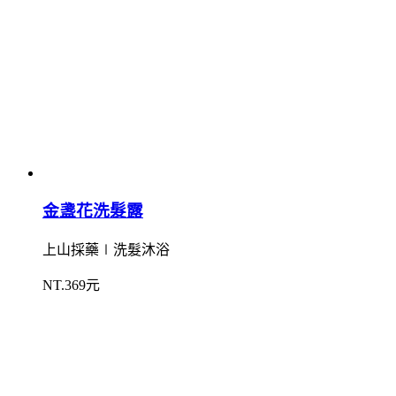
金盞花洗髮露
上山採藥∣洗髮沐浴
NT.369元