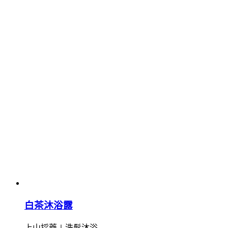
白茶沐浴露
上山採藥∣洗髮沐浴